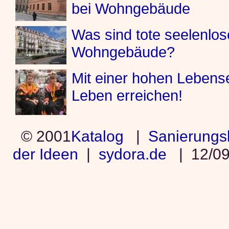
bei Wohngebäude
Was sind tote seelenlos
Wohngebäude?
Mit einer hohen Lebens
Leben erreichen!
© 2001
Katalog
|
Sanierungs
der Ideen
|
sydora.de
|
12/09