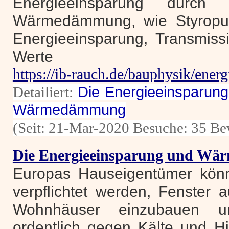
Energieeinsparung durch e
Wärmedämmung, wie Styropur
Energieeinsparung, Transmiss
Werte
https://ib-rauch.de/bauphysik/ener
Detailiert:
Die Energieeinsparung
Wärmedämmung
(Seit: 21-Mar-2020 Besuche: 35 Be
Die Energieeinsparung und W
Europas Hauseigentümer könn
verpflichtet werden, Fenster au
Wohnhäuser einzubauen u
ordentlich gegen Kälte und H