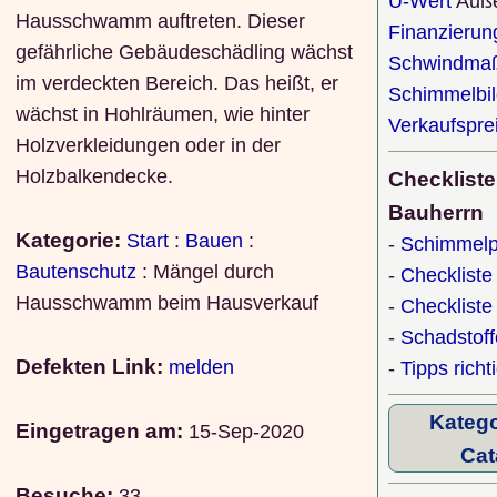
U-Wert
Auß
Hausschwamm auftreten. Dieser
Finanzierun
gefährliche Gebäudeschädling wächst
Schwindmaß
im verdeckten Bereich. Das heißt, er
Schimmelbi
wächst in Hohlräumen, wie hinter
Verkaufspre
Holzverkleidungen oder in der
Holzbalkendecke.
Checkliste
Bauherrn
Kategorie:
Start
:
Bauen
:
-
Schimmelp
Bautenschutz
: Mängel durch
-
Checkliste
Hausschwamm beim Hausverkauf
-
Checklist
-
Schadstof
Defekten Link:
melden
-
Tipps richt
Katego
Eingetragen am:
15-Sep-2020
Cat
Besuche:
33