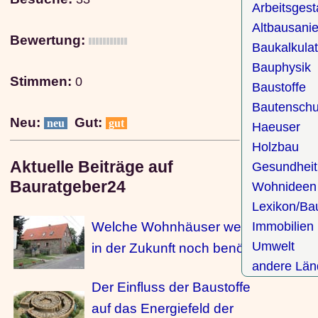
Arbeitsgest
Altbausani
Bewertung:
Baukalkulat
Bauphysik
Stimmen:
0
Baustoffe
Bautenschu
Neu:
Gut:
neu
gut
Haeuser
Holzbau
Aktuelle Beiträge auf
Gesundheit
Bauratgeber24
Wohnideen
Lexikon/Ba
Welche Wohnhäuser werden
Immobilien
Umwelt
in der Zukunft noch benötigt?
andere Län
Der Einfluss der Baustoffe
auf das Energiefeld der