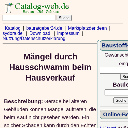
Katalog
|
bauratgeber24.de
|
MarktplatzderIdeen
|
sydora.de
|
Download
|
Impressum
|
Nutzung/Datenschutzerklärung
Baustoff
Gewünscht
Mängel durch
ein
Hausschwamm beim
Hausverkauf
Baul
Beschreibung:
Gerade bei älteren
Gebäuden können Mängel auftreten, die
Online-B
beim Kauf nicht gesehen werden. Ein
solcher Schaden kann durch den Echten