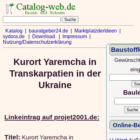
Katalog
|
bauratgeber24.de
|
MarktplatzderIdeen
|
sydora.de
|
Download
|
Impressum
|
Nutzung/Datenschutzerklärung
Baustoff
Gewünscht
Kurort Yaremcha in
ein
Transkarpatien in der
Ukraine
Baul
Linkeintrag auf projet2001.de:
Online-B
Titel:
Kurort Yaremcha in