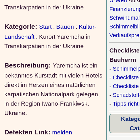
U-Wert
Auß
Transkarpatien in der Ukraine
Finanzierun
Schwindmaß
Kategorie:
Start
:
Bauen
:
Kultur-
Schimmelbi
Verkaufspre
Landschaft
: Kurort Yaremcha in
Transkarpatien in der Ukraine
Checkliste
Bauherrn
Beschreibung:
Yaremcha ist ein
-
Schimmelp
bekanntes Kurstadt mit vielen Hotels
-
Checkliste
direkt im Herzen eines natürlichen
-
Checklist
karpatischen Nationalpark gelegen,
-
Schadstof
in der Region Iwano-Frankiwsk,
-
Tipps richt
Ukraine.
Katego
Cat
Defekten Link:
melden