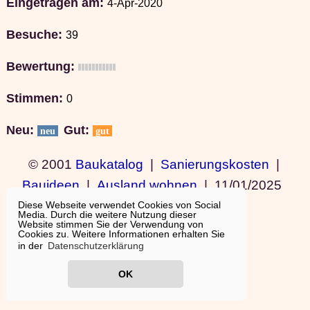
Eingetragen am:
4-Apr-2020
Besuche:
39
Bewertung:
Stimmen:
0
Neu:
Gut:
neu
gut
© 2001
Baukatalog
|
Sanierungskosten
|
Bauideen
|
Ausland wohnen
|
11/01/2025
19:15:12
Diese Webseite verwendet Cookies von Social
Media. Durch die weitere Nutzung dieser
Website stimmen Sie der Verwendung von
Cookies zu. Weitere Informationen erhalten Sie
in der
Datenschutzerklärung
OK