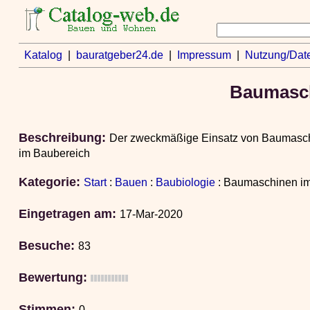
Katalog
|
bauratgeber24.de
|
Impressum
|
Nutzung/Dat
Baumasch
Beschreibung:
Der zweckmäßige Einsatz von Baumaschine
im Baubereich
Kategorie:
Start
:
Bauen
:
Baubiologie
: Baumaschinen im
Eingetragen am:
17-Mar-2020
Besuche:
83
Bewertung:
Stimmen:
0