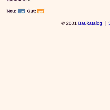
Neu:
Gut:
neu
gut
© 2001
Baukatalog
|