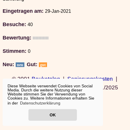
Eingetragen am:
29-Jan-2021
Besuche:
40
Bewertung:
Stimmen:
0
Neu:
Gut:
neu
gut
© 2001
Baukatalog
|
Sanierungskosten
|
Diese Webseite verwendet Cookies von Social
Bauideen
|
Ausland wohnen
|
11/01/2025
Media. Durch die weitere Nutzung dieser
Website stimmen Sie der Verwendung von
19:15:11
Cookies zu. Weitere Informationen erhalten Sie
in der
Datenschutzerklärung
OK