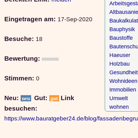
Arbeitsgest
Altbausani
Eingetragen am:
17-Sep-2020
Baukalkulat
Bauphysik
Baustoffe
Besuche:
18
Bautenschu
Haeuser
Bewertung:
Holzbau
Gesundheit
Stimmen:
0
Wohnideen
Immobilien
Neu:
Gut:
Link
Umwelt
neu
gut
wohnen
besuchen:
https://www.bauratgeber24.de/blog/fassadenbegr