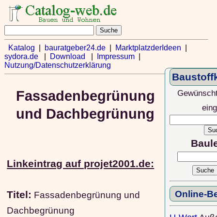
Katalog
|
bauratgeber24.de
|
MarktplatzderIdeen
|
sydora.de
|
Download
|
Impressum
|
Nutzung/Datenschutzerklärung
Baustoff
Gewünscht
Fassadenbegrünung
ein
und Dachbegrünung
Baul
Linkeintrag auf projet2001.de:
Online-B
Titel:
Fassadenbegrünung und
Dachbegrünung