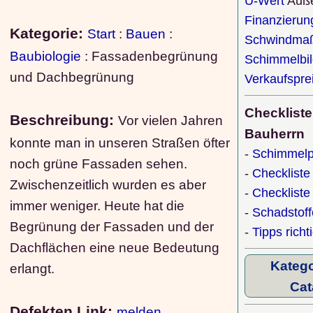
U-Wert
Auß
Finanzierun
Kategorie:
Start
:
Bauen
:
Schwindmaß
Baubiologie
: Fassadenbegrünung
Schimmelbi
und Dachbegrünung
Verkaufspre
Checkliste
Beschreibung:
Vor vielen Jahren
Bauherrn
konnte man in unseren Straßen öfter
-
Schimmelp
noch grüne Fassaden sehen.
-
Checkliste
Zwischenzeitlich wurden es aber
-
Checklist
immer weniger. Heute hat die
-
Schadstof
Begrünung der Fassaden und der
-
Tipps richt
Dachflächen eine neue Bedeutung
Katego
erlangt.
Cat
Defekten Link:
melden