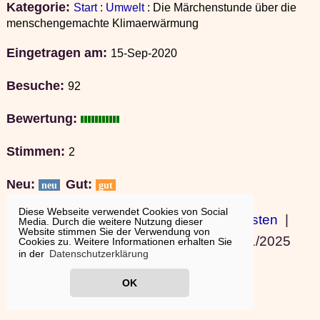
Kategorie:
Start
:
Umwelt
: Die Märchenstunde über die
menschengemachte Klimaerwärmung
Eingetragen am:
15-Sep-2020
Besuche:
92
Bewertung:
Stimmen:
2
Neu:
Gut:
neu
gut
Diese Webseite verwendet Cookies von Social
© 2001
Baukatalog
|
Sanierungskosten
|
Media. Durch die weitere Nutzung dieser
Website stimmen Sie der Verwendung von
Bauideen
|
Ausland wohnen
|
11/01/2025
Cookies zu. Weitere Informationen erhalten Sie
in der
Datenschutzerklärung
19:15:11
OK