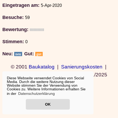
Eingetragen am:
5-Apr-2020
Besuche:
59
Bewertung:
Stimmen:
0
Neu:
Gut:
neu
gut
© 2001
Baukatalog
|
Sanierungskosten
|
Bauideen
|
Ausland wohnen
|
11/01/2025
Diese Webseite verwendet Cookies von Social
Media. Durch die weitere Nutzung dieser
19:15:11
Website stimmen Sie der Verwendung von
Cookies zu. Weitere Informationen erhalten Sie
in der
Datenschutzerklärung
OK