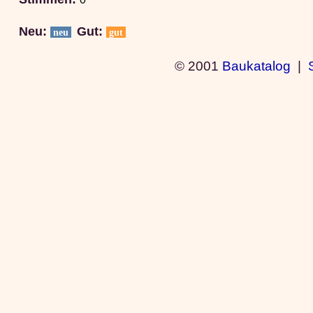
Neu:
Gut:
neu
gut
© 2001
Baukatalog
|