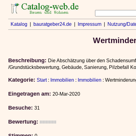
Katalog
|
bauratgeber24.de
|
Impressum
|
Nutzung/Dat
Wertminder
Beschreibung:
Die Abschätzung über den Schadensumfang 
/Grundstücksbewertung, Gebäude, Sanierung, Pilzbefall K
Kategorie:
Start
:
Immobilien
:
Immobilien
: Wertminderun
Eingetragen am:
20-Mar-2020
Besuche:
31
Bewertung:
Stimmen:
0