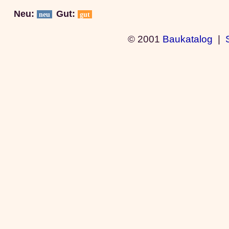
Neu:
Gut:
neu
gut
© 2001
Baukatalog
|