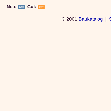
Neu:
Gut:
neu
gut
© 2001
Baukatalog
|