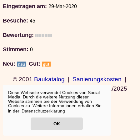
Eingetragen am:
29-Mar-2020
Besuche:
45
Bewertung:
Stimmen:
0
Neu:
Gut:
neu
gut
© 2001
Baukatalog
|
Sanierungskosten
|
Bauideen
|
Ausland wohnen
|
11/01/2025
Diese Webseite verwendet Cookies von Social
Media. Durch die weitere Nutzung dieser
19:15:10
Website stimmen Sie der Verwendung von
Cookies zu. Weitere Informationen erhalten Sie
in der
Datenschutzerklärung
OK