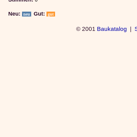
Neu:
Gut:
neu
gut
© 2001
Baukatalog
|