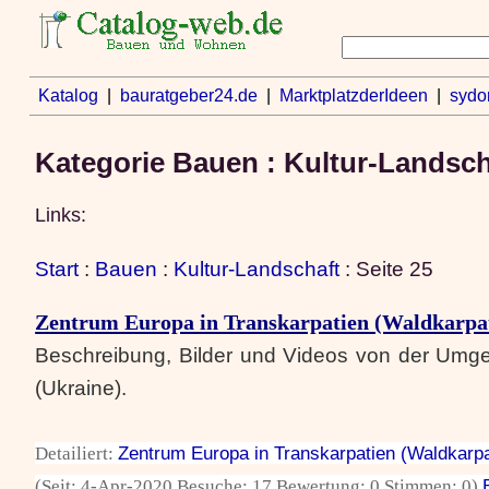
Katalog
|
bauratgeber24.de
|
MarktplatzderIdeen
|
sydo
Kategorie Bauen : Kultur-Landsch
Links:
Start
:
Bauen
:
Kultur-Landschaft
: Seite 25
Zentrum Europa in Transkarpatien (Waldkarpat
Beschreibung, Bilder und Videos von der Umg
(Ukraine).
Detailiert:
Zentrum Europa in Transkarpatien (Waldkarpa
(Seit: 4-Apr-2020 Besuche: 17 Bewertung: 0 Stimmen: 0)